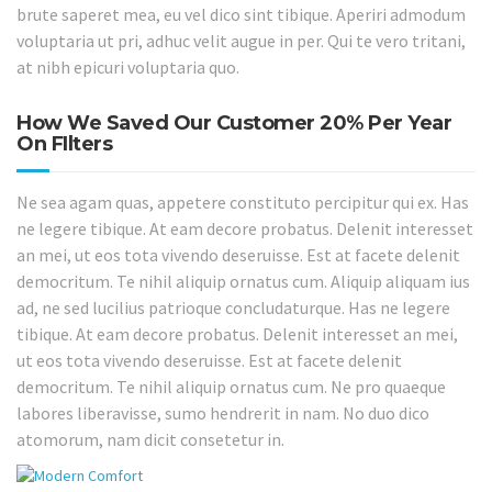
brute saperet mea, eu vel dico sint tibique. Aperiri admodum
voluptaria ut pri, adhuc velit augue in per. Qui te vero tritani,
at nibh epicuri voluptaria quo.
How We Saved Our Customer 20% Per Year
On FIlters
Ne sea agam quas, appetere constituto percipitur qui ex. Has
ne legere tibique. At eam decore probatus. Delenit interesset
an mei, ut eos tota vivendo deseruisse. Est at facete delenit
democritum. Te nihil aliquip ornatus cum. Aliquip aliquam ius
ad, ne sed lucilius patrioque concludaturque. Has ne legere
tibique. At eam decore probatus. Delenit interesset an mei,
ut eos tota vivendo deseruisse. Est at facete delenit
democritum. Te nihil aliquip ornatus cum. Ne pro quaeque
labores liberavisse, sumo hendrerit in nam. No duo dico
atomorum, nam dicit consetetur in.