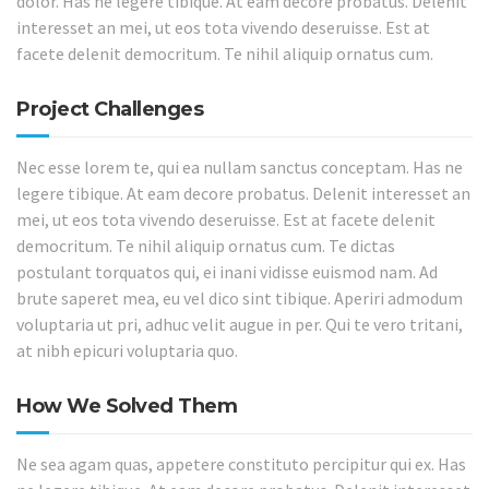
dolor. Has ne legere tibique. At eam decore probatus. Delenit
interesset an mei, ut eos tota vivendo deseruisse. Est at
facete delenit democritum. Te nihil aliquip ornatus cum.
Project Challenges
Nec esse lorem te, qui ea nullam sanctus conceptam. Has ne
legere tibique. At eam decore probatus. Delenit interesset an
mei, ut eos tota vivendo deseruisse. Est at facete delenit
democritum. Te nihil aliquip ornatus cum. Te dictas
postulant torquatos qui, ei inani vidisse euismod nam. Ad
brute saperet mea, eu vel dico sint tibique. Aperiri admodum
voluptaria ut pri, adhuc velit augue in per. Qui te vero tritani,
at nibh epicuri voluptaria quo.
How We Solved Them
Ne sea agam quas, appetere constituto percipitur qui ex. Has