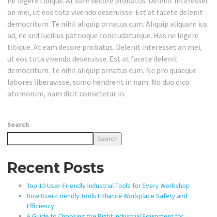
ne legere tibique. At eam decore probatus. Delenit interesset
an mei, ut eos tota vivendo deseruisse. Est at facete delenit
democritum. Te nihil aliquip ornatus cum. Aliquip aliquam ius
ad, ne sed lucilius patrioque concludaturque. Has ne legere
tibique. At eam decore probatus. Delenit interesset an mei,
ut eos tota vivendo deseruisse. Est at facete delenit
democritum. Te nihil aliquip ornatus cum. Ne pro quaeque
labores liberavisse, sumo hendrerit in nam. No duo dico
atomorum, nam dicit consetetur in.
Search
Search
Recent Posts
Top 10 User-Friendly Industrial Tools for Every Workshop
How User-Friendly Tools Enhance Workplace Safety and
Efficiency
A Guide to Choosing the Right Industrial Equipment for