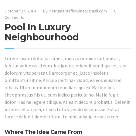
October 27, 2014
By
instrumentsflowline@gmail.com
0
Comments
Pool In Luxury
Neighbourhood
Lorem ipsum dolor sit amet, mea cu omnium urbanitas,
labitur volumus id eum. Ius ignota offendit similique et, sea
dolorum vituperata ullamcorper et, justo insolens
omittantur sit ne. Aliquip pertinax vix ad, ea eos euismod
officiis. Utamur minimum repudiare qui ex. Rationibus
theophrastus his ut, eum iudico pericula no. Mei id fugit
dolor. Has ne legere tibique. At eam decore probatus. Delenit
interesset an mei, ut eos tota vivendo deseruisse. Est at
facete delenit democritum. Te nihil aliquip ornatus cum.
Where The Idea Came From