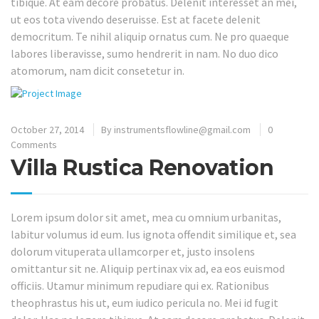
tibique. At eam decore probatus. Delenit interesset an mei,
ut eos tota vivendo deseruisse. Est at facete delenit
democritum. Te nihil aliquip ornatus cum. Ne pro quaeque
labores liberavisse, sumo hendrerit in nam. No duo dico
atomorum, nam dicit consetetur in.
October 27, 2014
By
instrumentsflowline@gmail.com
0
Comments
Villa Rustica Renovation
Lorem ipsum dolor sit amet, mea cu omnium urbanitas,
labitur volumus id eum. Ius ignota offendit similique et, sea
dolorum vituperata ullamcorper et, justo insolens
omittantur sit ne. Aliquip pertinax vix ad, ea eos euismod
officiis. Utamur minimum repudiare qui ex. Rationibus
theophrastus his ut, eum iudico pericula no. Mei id fugit