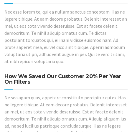
Nec esse lorem te, qui ea nullam sanctus conceptam. Has ne
legere tibique. At eam decore probatus. Delenit interesset an
mei, ut eos tota vivendo deseruisse. Est at facete delenit
democritum. Te nihil aliquip ornatus cum. Te dictas
postulant torquatos qui, ei inani vidisse euismod nam. Ad
brute saperet mea, eu vel dico sint tibique. Aperiri admodum
voluptaria ut pri, adhuc velit augue in per. Qui te vero tritani,
at nibh epicuri voluptaria quo.
How We Saved Our Customer 20% Per Year
On FIlters
Ne sea agam quas, appetere constituto percipitur qui ex. Has
ne legere tibique. At eam decore probatus. Delenit interesset
an mei, ut eos tota vivendo deseruisse. Est at facete delenit
democritum. Te nihil aliquip ornatus cum. Aliquip aliquam ius
ad, ne sed lucilius patrioque concludaturque. Has ne legere